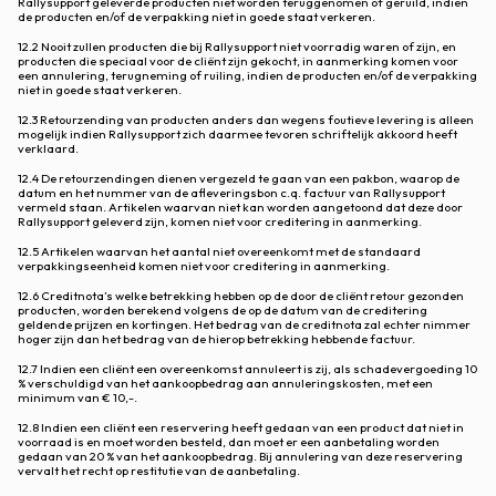
Rallysupport geleverde producten niet worden teruggenomen of geruild, indien
de producten en/of de verpakking niet in goede staat verkeren.
12.2 Nooit zullen producten die bij Rallysupport niet voorradig waren of zijn, en
producten die speciaal voor de cliënt zijn gekocht, in aanmerking komen voor
een annulering, terugneming of ruiling, indien de producten en/of de verpakking
niet in goede staat verkeren.
12.3 Retourzending van producten anders dan wegens foutieve levering is alleen
mogelijk indien Rallysupport zich daarmee tevoren schriftelijk akkoord heeft
verklaard.
12.4 De retourzendingen dienen vergezeld te gaan van een pakbon, waarop de
datum en het nummer van de afleveringsbon c.q. factuur van Rallysupport
vermeld staan. Artikelen waarvan niet kan worden aangetoond dat deze door
Rallysupport geleverd zijn, komen niet voor creditering in aanmerking.
12.5 Artikelen waarvan het aantal niet overeenkomt met de standaard
verpakkingseenheid komen niet voor creditering in aanmerking.
12.6 Creditnota’s welke betrekking hebben op de door de cliënt retour gezonden
producten, worden berekend volgens de op de datum van de creditering
geldende prijzen en kortingen. Het bedrag van de creditnota zal echter nimmer
hoger zijn dan het bedrag van de hierop betrekking hebbende factuur.
12.7 Indien een cliënt een overeenkomst annuleert is zij, als schadevergoeding 10
% verschuldigd van het aankoopbedrag aan annuleringskosten, met een
minimum van € 10,-.
12.8 Indien een cliënt een reservering heeft gedaan van een product dat niet in
voorraad is en moet worden besteld, dan moet er een aanbetaling worden
gedaan van 20 % van het aankoopbedrag. Bij annulering van deze reservering
vervalt het recht op restitutie van de aanbetaling.