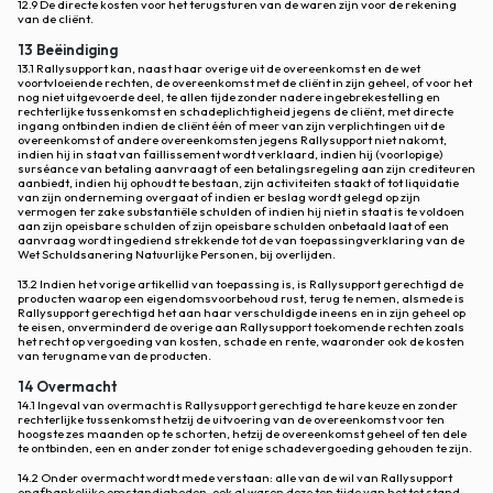
12.9 De directe kosten voor het terugsturen van de waren zijn voor de rekening
van de cliënt.
13 Beëindiging
13.1 Rallysupport kan, naast haar overige uit de overeenkomst en de wet
voortvloeiende rechten, de overeenkomst met de cliënt in zijn geheel, of voor het
nog niet uitgevoerde deel, te allen tijde zonder nadere ingebrekestelling en
rechterlijke tussenkomst en schadeplichtigheid jegens de cliënt, met directe
ingang ontbinden indien de cliënt één of meer van zijn verplichtingen uit de
overeenkomst of andere overeenkomsten jegens Rallysupport niet nakomt,
indien hij in staat van faillissement wordt verklaard, indien hij (voorlopige)
surséance van betaling aanvraagt of een betalingsregeling aan zijn crediteuren
aanbiedt, indien hij ophoudt te bestaan, zijn activiteiten staakt of tot liquidatie
van zijn onderneming overgaat of indien er beslag wordt gelegd op zijn
vermogen ter zake substantiële schulden of indien hij niet in staat is te voldoen
aan zijn opeisbare schulden of zijn opeisbare schulden onbetaald laat of een
aanvraag wordt ingediend strekkende tot de van toepassingverklaring van de
Wet Schuldsanering Natuurlijke Personen, bij overlijden.
13.2 Indien het vorige artikellid van toepassing is, is Rallysupport gerechtigd de
producten waarop een eigendomsvoorbehoud rust, terug te nemen, alsmede is
Rallysupport gerechtigd het aan haar verschuldigde ineens en in zijn geheel op
te eisen, onverminderd de overige aan Rallysupport toekomende rechten zoals
het recht op vergoeding van kosten, schade en rente, waaronder ook de kosten
van terugname van de producten.
14 Overmacht
14.1 Ingeval van overmacht is Rallysupport gerechtigd te hare keuze en zonder
rechterlijke tussenkomst hetzij de uitvoering van de overeenkomst voor ten
hoogste zes maanden op te schorten, hetzij de overeenkomst geheel of ten dele
te ontbinden, een en ander zonder tot enige schadevergoeding gehouden te zijn.
14.2 Onder overmacht wordt mede verstaan: alle van de wil van Rallysupport
onafhankelijke omstandigheden, ook al waren deze ten tijde van het tot stand