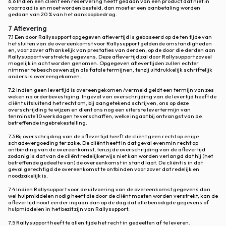
6.6 Indien een cliënt een reservering heeft gedaan van een product dat niet in
voorraad is en moet worden besteld, dan moet er een aanbetaling worden
gedaan van 20 % van het aankoopbedrag.
7 Aflevering
7.1 Een door Rallysupport opgegeven aflevertijd is gebaseerd op de ten tijde van
het sluiten van de overeenkomst voor Rallysupport geldende omstandigheden
en, voor zover afhankelijk van prestaties van derden, op de door die derden aan
Rallysupport verstrekte gegevens. Deze aflevertijd zal door Rallysupport zoveel
mogelijk in acht worden genomen. Opgegeven aflevertijden zullen echter
nimmer te beschouwen zijn als fatale termijnen, tenzij uitdrukkelijk schriftelijk
anders is overeengekomen.
7.2 Indien geen levertijd is overeengekomen /vermeld geldt een termijn van zes
weken na orderbevestiging. Ingeval van overschrijding van de levertijd heeft de
cliënt uitsluitend het recht om, bij aangetekend schrijven, ons op deze
overschrijding te wijzen en dient ons nog een uiterste levertermijn van
tenminste 10 werkdagen te verschaffen, welke ingaat bij ontvangst van de
betreffende ingebrekestelling.
7.3 Bij overschrijding van de aflevertijd heeft de cliënt geen recht op enige
schadevergoeding ter zake. De cliënt heeft in dat geval evenmin recht op
ontbinding van de overeenkomst, tenzij de overschrijding van de aflevertijd
zodanig is dat van de cliënt redelijkerwijs niet kan worden verlangd dat hij (het
betreffende gedeelte van) de overeenkomst in stand laat. De cliënt is in dat
geval gerechtigd de overeenkomst te ontbinden voor zover dat redelijk en
noodzakelijk is.
7.4 Indien Rallysupport voor de uitvoering van de overeenkomst gegevens dan
wel hulpmiddelen nodig heeft die door de cliënt moeten worden verstrekt, kan de
aflevertijd nooit eerder ingaan dan op de dag dat alle benodigde gegevens of
hulpmiddelen in het bezit zijn van Rallysupport.
7.5 Rallysupport heeft te allen tijde het recht in gedeelten af te leveren.