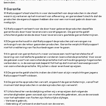
bevinden.
9 Garantie
9.1 Rallysupport staat slechts in voor de kwaliteit van de producten in de staat
waarin zij verkeren op het moment van aflevering, en garandeert slechts dat de
producten de eigenschappen hebben die voor een normaal gebruik daarvan
nodig zijn.
9.2 Rallysupport verleent voor de door haar geleverde producten dezelfde
garantie als door haar leveranciers wordt gegeven. De garantie geldt
uitsluitend gedurende de door haar leveranciers gestelde garantietermijnen.
9.3 De garantie houdt in dat Rallysupport de producten zal vervangen na
ontvangst van de retour gezonden producten. Garantie verplicht Rallysupport
niet tot creditering van factuurbedragen over te gaan.
9.4 In geval van garantie kunt u naar uw keuze een recht op herstelactie of
levering van niet defecte goederen vorderen (aanvullende prestatie). Voor zover
de gekozen soort van aanvullende prestatie met verhoudingsgewijs hoge kosten
verbonden is, is de aanspraak beperkt tot het op dat moment aanwezige soort
van aanvullende prestatie. Wij zullen u daar eventueel op wijzen.
9.5 De garantie geldt slechts indien de cliënt aan al zijn verplichtingen jegens
Rallysupport heeft voldaan.
9.6 De garantie op producten vervalt, ongeacht de garantietermijn, vanaf het
moment dat de producten in andere producten zijn verwerkt.
9.7 Uitsluitend ter verduidelijking willen wij u erop wijzen dat volgende
omstandigheden geen oorzaak zijn van materiële gebreken, als ze de oorzaak
voor het optreden van fouten zijn:Natuurlijke slijtage;
– Verkeerd gebruik;
– Gebrekkig of verkeerd onderhoud van de waren;