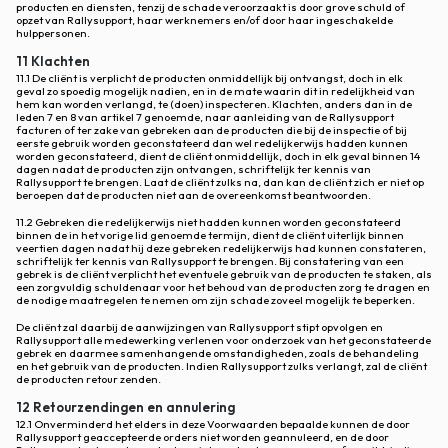
producten en diensten, tenzij de schade veroorzaakt is door grove schuld of
opzet van Rallysupport, haar werknemers en/of door haar ingeschakelde
hulppersonen.
11 Klachten
11.1 De cliënt is verplicht de producten onmiddellijk bij ontvangst, doch in elk
geval zo spoedig mogelijk nadien, en in de mate waarin dit in redelijkheid van
hem kan worden verlangd, te (doen) inspecteren. Klachten, anders dan in de
leden 7 en 8 van artikel 7 genoemde, naar aanleiding van de Rallysupport
facturen of ter zake van gebreken aan de producten die bij de inspectie of bij
eerste gebruik worden geconstateerd dan wel redelijkerwijs hadden kunnen
worden geconstateerd, dient de cliënt onmiddellijk, doch in elk geval binnen 14
dagen nadat de producten zijn ontvangen, schriftelijk ter kennis van
Rallysupport te brengen. Laat de cliënt zulks na, dan kan de cliënt zich er niet op
beroepen dat de producten niet aan de overeenkomst beantwoorden.
11.2 Gebreken die redelijkerwijs niet hadden kunnen worden geconstateerd
binnen de in het vorige lid genoemde termijn, dient de cliënt uiterlijk binnen
veertien dagen nadat hij deze gebreken redelijkerwijs had kunnen constateren,
schriftelijk ter kennis van Rallysupport te brengen. Bij constatering van een
gebrek is de cliënt verplicht het eventuele gebruik van de producten te staken, als
een zorgvuldig schuldenaar voor het behoud van de producten zorg te dragen en
de nodige maatregelen te nemen om zijn schade zoveel mogelijk te beperken.
De cliënt zal daarbij de aanwijzingen van Rallysupport stipt opvolgen en
Rallysupport alle medewerking verlenen voor onderzoek van het geconstateerde
gebrek en daarmee samenhangende omstandigheden, zoals de behandeling
en het gebruik van de producten. Indien Rallysupport zulks verlangt, zal de cliënt
de producten retour zenden.
12 Retourzendingen en annulering
12.1 Onverminderd het elders in deze Voorwaarden bepaalde kunnen de door
Rallysupport geaccepteerde orders niet worden geannuleerd, en de door