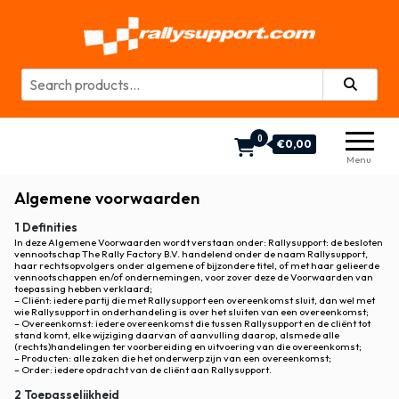
Rallysupport Shop
Rallysupport Shop
0
€0,00
Menu
Algemene voorwaarden
1 Definities
In deze Algemene Voorwaarden wordt verstaan onder: Rallysupport: de besloten
vennootschap The Rally Factory B.V. handelend onder de naam Rallysupport,
haar rechtsopvolgers onder algemene of bijzondere titel, of met haar gelieerde
vennootschappen en/of ondernemingen, voor zover deze de Voorwaarden van
toepassing hebben verklaard;
– Cliënt: iedere partij die met Rallysupport een overeenkomst sluit, dan wel met
wie Rallysupport in onderhandeling is over het sluiten van een overeenkomst;
– Overeenkomst: iedere overeenkomst die tussen Rallysupport en de cliënt tot
stand komt, elke wijziging daarvan of aanvulling daarop, alsmede alle
(rechts)handelingen ter voorbereiding en uitvoering van die overeenkomst;
– Producten: alle zaken die het onderwerp zijn van een overeenkomst;
– Order: iedere opdracht van de cliënt aan Rallysupport.
2 Toepasselijkheid