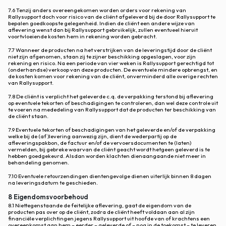
7.6 Tenzij anders overeengekomen worden orders voor rekening van
Rallysupport doch voor risico van de cliënt afgeleverd bij de door Rallysupport te
bepalen goedkoopste gelegenheid. Indien de cliënt een andere wijze van
aflevering wenst dan bij Rallysupport gebruikelijk, zullen eventueel hieruit
voortvloeiende kosten hem in rekening worden gebracht.
7.7 Wanneer de producten na het verstrijken van de leveringstijd door de cliënt
niet zijn afgenomen, staan zij te zijner beschikking opgeslagen, voor zijn
rekening en risico. Na een periode van vier weken is Rallysupport gerechtigd tot
(onderhandse) verkoop van deze producten. De eventuele mindere opbrengst, en
de kosten komen voor rekening van de cliënt, onverminderd alle overige rechten
van Rallysupport.
7.8 De cliënt is verplicht het geleverde c.q. de verpakking terstond bij aflevering
op eventuele tekorten of beschadigingen te controleren, dan wel deze controle uit
te voeren na mededeling van Rallysupport dat de producten ter beschikking van
de cliënt staan.
7.9 Eventuele tekorten of beschadigingen van het geleverde en/of de verpakking
welke bij de (af )levering aanwezig zijn, dient de wederpartij op de
afleveringspakbon, de factuur en/of de vervoersdocumenten te (laten)
vermelden, bij gebreke waarvan de cliënt geacht wordt hetgeen geleverd is te
hebben goedgekeurd. Alsdan worden klachten dienaangaande niet meer in
behandeling genomen.
7.10 Eventuele retourzendingen dientengevolge dienen uiterlijk binnen 8 dagen
na leveringsdatum te geschieden.
8 Eigendomsvoorbehoud
8.1 Niettegenstaande de feitelijke aflevering, gaat de eigendom van de
producten pas over op de cliënt, zodra de cliënt heeft voldaan aan al zijn
financiële verplichtingen jegens Rallysupport uit hoofde van of krachtens een
overeenkomst aan hem – eerder – geleverde of – nog in de toekomst – te leveren