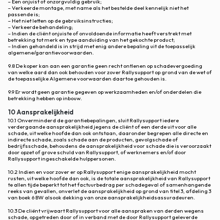
– Een onjuist of onzorgvuldig gebruik;
– Verkeerde montage, met name als het bestelde deel kennelijk niet het
passende is;
– Het niet letten op de gebruiksinstructies;
– Verkeerde behandeling;
– Indien de cliënt onjuiste of onvoldoende informatie heeft verstrekt met
betrekking tot merk en type aanduiding van het gekochte product;
– Indien gehandeld is in strijd met enig andere bepaling uit de toepasselijk
algemene/garantievoorwaarden.
9.8 De koper kan aan een garantie geen recht ontlenen op schadevergoeding
van welke aard dan ook behouden voor zover Rallysupport op grond van de wet of
de toepasselijke Algemene voorwaarden daartoe gehouden is.
9.9 Er wordt geen garantie gegeven op werkzaamheden en/of onderdelen die
betrekking hebben op inbouw.
10 Aansprakelijkheid
10.1 Onverminderd de garantiebepalingen, sluit Rallysupport iedere
verdergaande aansprakelijkheid jegens de cliënt of een derde uit voor alle
schade, uit welke hoofde dan ook ontstaan, daaronder begrepen alle directe en
indirecte schade, zoals schade aan de producten, gevolgschade of
bedrijfsschade, behoudens de aansprakelijkheid voor schade die is veroorzaakt
door opzet of grove schuld van Rallysupport, of werknemers en/of door
Rallysupport ingeschakelde hulppersonen.
10.2 Indien en voor zover er op Rallysupport enige aansprakelijkheid mocht
rusten, uit welke hoofde dan ook, is de totale aansprakelijkheid van Rallysupport
te allen tijde beperkt tot het factuurbedrag per schadegeval of samenhangende
reeks van gevallen, onverlet de aansprakelijkheid op grond van titel 3, afdeling 3
van boek 6 BW alsook dekking van onze aansprakelijkheidsassuradeuren.
10.3 De cliënt vrijwaart Rallysupport voor alle aanspraken van derden wegens
schade, opgetreden door of in verband met de door Rallysupport geleverde