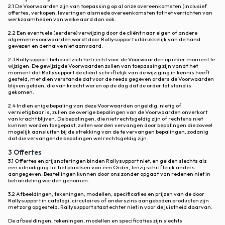
2.1 De Voorwaarden zijn van toepassing op al onze overeenkomsten (inclusief
offertes, verkopen, leveringen alsmede overeenkomsten tot het verrichten van
werkzaamheden van welke aard dan ook.
2.2 Een eventuele (eerdere) verwijzing door de cliënt naar eigen of andere
algemene voorwaarden wordt door Rallysupport uitdrukkelijk van de hand
gewezen en derhalve niet aanvaard.
2.3 Rallysupport behoudt zich het recht voor de Voorwaarden op ieder moment te
wijzigen. De gewijzigde Voorwaarden zullen van toepassing zijn vanaf het
moment dat Rallysupport de cliënt schriftelijk van de wijziging in kennis heeft
gesteld, met dien verstande dat voor de reeds gegeven orders de Voorwaarden
blijven gelden, die van kracht waren op de dag dat de order tot stand is
gekomen.
2.4 Indien enige bepaling van deze Voorwaarden ongeldig, nietig of
vernietigbaar is, zullen de overige bepalingen van de Voorwaarden onverkort
van kracht blijven. De bepalingen, die niet rechtsgeldig zijn of rechtens niet
kunnen worden toegepast, zullen worden vervangen door bepalingen die zoveel
mogelijk aansluiten bij de strekking van de te vervangen bepalingen, zodanig
dat die vervangende bepalingen wel rechtsgeldig zijn.
3 Offertes
3.1 Offertes en prijsnoteringen binden Rallysupport niet, en gelden slechts als
een uitnodiging tot het plaatsen van een Order, tenzij schriftelijk anders
aangegeven. Bestellingen kunnen door ons zonder opgaaf van redenen niet in
behandeling worden genomen.
3.2 Afbeeldingen, tekeningen, modellen, specificaties en prijzen van de door
Rallysupport in catalogi, circulaires of anderszins aangeboden producten zijn
met zorg opgesteld. Rallysupport staat echter niet in voor de juistheid daarvan.
De afbeeldingen, tekeningen, modellen en specificaties zijn slechts