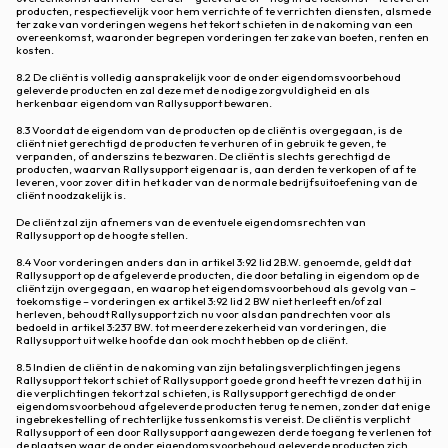
producten, respectievelijk voor hem verrichte of te verrichten diensten, alsmede
ter zake van vorderingen wegens het tekort schieten in de nakoming van een
overeenkomst, waaronder begrepen vorderingen ter zake van boeten, renten en
kosten.
8.2 De cliënt is volledig aansprakelijk voor de onder eigendomsvoorbehoud
geleverde producten en zal deze met de nodige zorgvuldigheid en als
herkenbaar eigendom van Rallysupport bewaren.
8.3 Voordat de eigendom van de producten op de cliënt is overgegaan, is de
cliënt niet gerechtigd de producten te verhuren of in gebruik te geven, te
verpanden, of anderszins te bezwaren. De cliënt is slechts gerechtigd de
producten, waarvan Rallysupport eigenaar is, aan derden te verkopen of af te
leveren, voor zover dit in het kader van de normale bedrijfsuitoefening van de
cliënt noodzakelijk is.
De cliënt zal zijn afnemers van de eventuele eigendomsrechten van
Rallysupport op de hoogte stellen.
8.4 Voor vorderingen anders dan in artikel 3:92 lid 2B.W. genoemde, geldt dat
Rallysupport op de afgeleverde producten, die door betaling in eigendom op de
cliënt zijn overgegaan, en waarop het eigendomsvoorbehoud als gevolg van –
toekomstige – vorderingen ex artikel 3:92 lid 2 BW niet herleeft en/of zal
herleven, behoudt Rallysupport zich nu voor alsdan pandrechten voor als
bedoeld in artikel 3:237 BW. tot meerdere zekerheid van vorderingen, die
Rallysupport uit welke hoofde dan ook mocht hebben op de cliënt.
8.5 Indien de cliënt in de nakoming van zijn betalingsverplichtingen jegens
Rallysupport tekort schiet of Rallysupport goede grond heeft te vrezen dat hij in
die verplichtingen tekort zal schieten, is Rallysupport gerechtigd de onder
eigendomsvoorbehoud afgeleverde producten terug te nemen, zonder dat enige
ingebrekestelling of rechterlijke tussenkomst is vereist. De cliënt is verplicht
Rallysupport of een door Rallysupport aangewezen derde toegang te verlenen tot
de plaatsen waar de onder eigendomsvoorbehoud geleverde producten zich