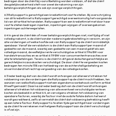
bedragen door de cliënt bij vooruitbetaling worden voldaan, of dat de cliënt
deugdelijke zekerheid stelt voor zowel de nakoming van zijn
betalingsverplichtingen als ook zijn overige verplichtingen.
6.3 Rallysupport is gerechtigd een kredietlimiet vast te stellen. Bij overschrijding
van dit kredietlimiet is Rallysupport gerechtigd overeenkomstig het voorgaande
lid van dit artikel te handelen. Rallysupport kan een kredietlimiet met door haar
vast te stellen bedragen inperken, inperkingen wijzigen of overeengekomen
inperkingen achterwege laten.
6.4 In geval de cliënt één of meer betalingsverplichtingen niet, niet tijdig of niet
volledig nakomt, is de cliënt zonder nadere ingebrekestelling in verzuim, en zijn
alle vorderingen uit welke hoofde ook van Rallysupport op de cliënt onmiddellijk
opeisbaar. Vanaf de vervaldatum is de cliënt aan Rallysupport per maand of
gedeelte van de maand, waarbij een gedeelte van een maand geldt als een
volledige maand, de wettelijke rente verschuldigd ex artikel 6:119a BW voor
handelstransacties en ex artikel 6:119 BW voor consumententransacties over
alle te late betalingen. Tevens is de cliënt in dit geval de buitengerechtelijke en
gerechtelijke incassokosten verschuldigd. De door cliënt te vergoeden kosten
bedragen ten minste 15% van het bedrag van de achterstallige betaling en
onverminderd het recht op vergoeding van de volledige kosten.
6.5 Ieder bedrag dat van de cliënt wordt ontvangen zal allereerst strekken tot
voldoening van die vorderingen die Rallysupport op de cliënt mocht hebben, ten
aanzien van welke Rallysupport niet een eigendomsvoorbehoud conform artikel
8 heeft gemaakt. Daarna zal ieder bedrag dat van de cliënt wordt ontvangen
allereerst strekken tot voldoening van alle eventueel verschuldigde rente en
kosten als bedoeld in artikel 6.4, en vervolgens strekken tot voldoening van
opeisbare facturen, waarbij de factuur met de oudste fatale datum het eerst
wordt gecrediteerd, zelfs al vermeldt de cliënt dat voldoening betrekking heeft
op een latere factuur. Rallysupport is te allen tijde gerechtigd haar vorderingen
op de cliënt te verrekenen met hetgeen Rallysupport aan de cliënt verschuldigd
is of zal zijn.