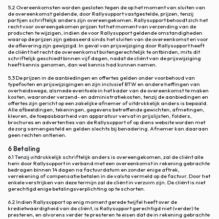
5.2 Overeenkomsten worden gesloten tegen de op het moment van sluiten van
de overeenkomst geldende, door Rallysupport vastgestelde, prijzen, tenzij
partijen schriftelijk anders zijn overeengekomen. Rallysupport behoudt zich het
recht voor overeengekomen prijzen tot het moment van verzending van de
producten te wijzigen, indien de voor Rallysupport geldende omstandigheden
waarop de prijzen zijn gebaseerd sinds het sluiten van de overeenkomst en voor
de aflevering zijn gewijzigd. In geval van prijswijziging door Rallysupport heeft
de cliënt het recht de overeenkomst buitengerechtelijk te ontbinden, mits dit
schriftelijk geschiedt binnen vijf dagen, nadat de cliënt van de prijswijziging
heeft kennis genomen, dan wel kennis had kunnen nemen.
5.3 De prijzen in de aanbiedingen en offertes gelden onder voorbehoud van
typefouten en prijswijzigingen en zijn inclusief BTW en andere heffingen van
overheidswege, alsmede eventuele in het kader van de overeenkomst te maken
kosten, waaronder verzend- en administratiekosten, tenzij de aanbiedingen en
offertes zijn gericht op een zakelijke afnemer of uitdrukkelijk anders is bepaald.
Alle afbeeldingen, tekeningen, gegevens betreffende gewichten, afmetingen,
kleuren, de toepasbaarheid van apparatuur vervat in prijslijsten, folders,
brochures en advertenties van de Rallysupport of op diens website worden met
de zorg samengesteld en gelden slechts bij benadering. Afnemer kan daaraan
geen rechten ontlenen.
6 Betaling
6.1 Tenzij uitdrukkelijk schriftelijk anders is overeengekomen, zal de cliënt alle
hem door Rallysupport in verband met een overeenkomst in rekening gebrachte
bedragen binnen 14 dagen na factuurdatum en zonder enige aftrek,
verrekening of compensatie betalen in de valuta vermeld op de factuur. Door het
enkele verstrijken van deze termijn zal de cliënt in verzuim zijn. De cliënt is niet
gerechtigd enige betalingsverplichting op te schorten.
6.2 Indien Rallysupport op enig moment gerede twijfel heeft over de
kredietwaardigheid van de cliënt, is Rallysupport gerechtigd niet (verder) te
presteren, en alvorens verder te presteren te eisen dat de in rekening gebrachte