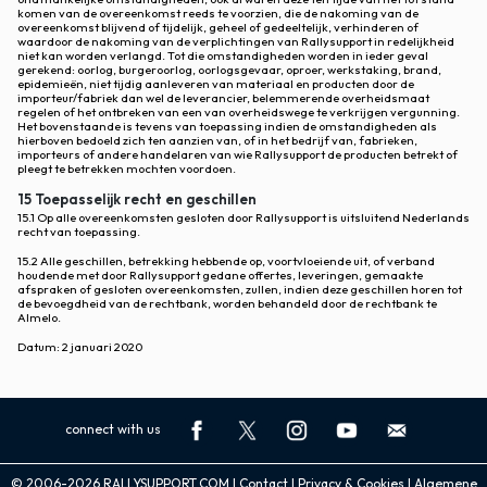
komen van de overeenkomst reeds te voorzien, die de nakoming van de
overeenkomst blijvend of tijdelijk, geheel of gedeeltelijk, verhinderen of
waardoor de nakoming van de verplichtingen van Rallysupport in redelijkheid
niet kan worden verlangd. Tot die omstandigheden worden in ieder geval
gerekend: oorlog, burgeroorlog, oorlogsgevaar, oproer, werkstaking, brand,
epidemieën, niet tijdig aanleveren van materiaal en producten door de
importeur/fabriek dan wel de leverancier, belemmerende overheidsmaat
regelen of het ontbreken van een van overheidswege te verkrijgen vergunning.
Het bovenstaande is tevens van toepassing indien de omstandigheden als
hierboven bedoeld zich ten aanzien van, of in het bedrijf van, fabrieken,
importeurs of andere handelaren van wie Rallysupport de producten betrekt of
pleegt te betrekken mochten voordoen.
15 Toepasselijk recht en geschillen
15.1 Op alle overeenkomsten gesloten door Rallysupport is uitsluitend Nederlands
recht van toepassing.
15.2 Alle geschillen, betrekking hebbende op, voortvloeiende uit, of verband
houdende met door Rallysupport gedane offertes, leveringen, gemaakte
afspraken of gesloten overeenkomsten, zullen, indien deze geschillen horen tot
de bevoegdheid van de rechtbank, worden behandeld door de rechtbank te
Almelo.
Datum: 2 januari 2020
connect with us
© 2006-2026 RALLYSUPPORT.COM |
Contact
|
Privacy & Cookies
|
Algemene