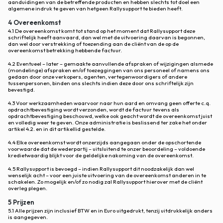
aanduidingen van de betreffende producten en hebben slechts tot doel een
algemene indruk te geven van hetgeen Rallysupport te bieden heeft.
4 Overeenkomst
4.1 De overeenkomst komt tot stand op het moment dat Rallysupport deze
schriftelijk heeft aanvaard, dan wel met de uitvoering daarvan is begonnen,
dan wel door verstrekking of toezending aan de cliënt van de op de
overeenkomst betrekking hebbende factuur.
4.2 Eventueel – later – gemaakte aanvullende afspraken of wijzigingen alsmede
(mondelinge) afspraken en/of toezeggingen van ons personeel of namens ons
gedaan door onze verkopers, agenten, vertegenwoordigers of andere
tussenpersonen, binden ons slechts indien deze door ons schriftelijk zijn
bevestigd.
4.3 Voor werkzaamheden waarvoor naar hun aard en omvang geen offerte c.q.
opdrachtbevestiging wordt verzonden, wordt de factuur tevens als
opdrachtbevestiging beschouwd, welke ook geacht wordt de overeenkomst juist
en volledig weer te geven. Onze administratie is beslissend ter zake het onder
artikel 4.2. en in dit artikellid gestelde.
4.4 Elke overeenkomst wordt onzerzijds aangegaan onder de opschortende
voorwaarde dat de wederpartij – uitsluitend te onzer beoordeling – voldoende
kredietwaardig blijkt voor de geldelijke nakoming van de overeenkomst.
4.5 Rallysupport is bevoegd – indien Rallysupport dit noodzakelijk dan wel
wenselijk acht – voor een juiste uitvoering van de overeenkomst anderen in te
schakelen. Zo mogelijk en/of zo nodig zal Rallysupport hierover met de cliënt
overleg plegen.
5 Prijzen
5.1 Alle prijzen zijn inclusief BTW en in Euro uitgedrukt, tenzij uitdrukkelijk anders
is aangegeven.